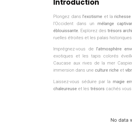
Introduction
Plongez dans
l’exotisme
et la
richesse 
l’Occident dans un
mélange captiva
éblouissante.
Explorez des
trésors arch
ruelles étroites et les palais historique
Imprégnez-vous de
l’atmosphère env
exotiques et les tapis colorés éve
Caucase aux rives de la mer Caspien
immersion dans une
culture riche
et
vib
Laissez-vous séduire par la
magie en
chaleureuse
et les
trésors
cachés vous 
No data 