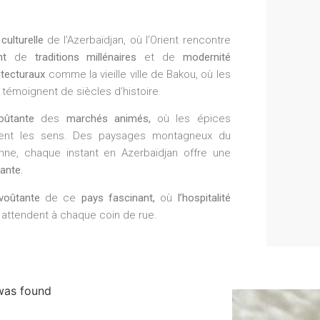
culturelle
de l’Azerbaïdjan, où l’Orient rencontre
nt
de
traditions millénaires
et de
modernité
itecturaux
comme la vieille ville de Bakou, où les
s témoignent de siècles d’histoire.
oûtante
des
marchés animés,
où les épices
illent les sens. Des paysages montagneux du
ne, chaque instant en Azerbaïdjan offre une
rante.
voûtante
de ce
pays fascinant,
où
l’hospitalité
attendent à chaque coin de rue.
was found