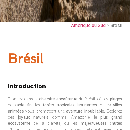
Amérique du Sud
> Brésil
Brésil
Introduction
Plongez dans la
diversité envoûtante
du Brésil, où les
plages
de
sable fin,
les
forêts tropicales luxuriantes
et les
villes
animées
vous promettent une
aventure inoubliable.
Explorez
des
joyaux naturels
comme l’Amazonie, le
plus grand
écosystème
de la planète, ou les
majestueuses chutes
d’Iguazú, où les eaux tumultueuses déferlent avec une