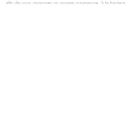
afin de vous proposer un voyage sur-mesure, à la hauteur
de vos attentes !
DEMANDE DE DEVIS
Découvrez nos autres destinations
!
Découvrez notre catalogue de destinations sur
mesure, inspirez-vous et demandez votre offre
personnalisée dès aujourd’hui!