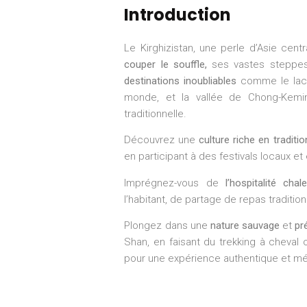
Introduction
Le Kirghizistan, une perle d’Asie cen
couper le souffle,
ses vastes steppe
destinations inoubliables
comme le lac I
monde, et la vallée de Chong-Kemi
traditionnelle.
Découvrez une
culture riche en traditi
en participant à des festivals locaux et
Imprégnez-vous de
l’hospitalité chal
l’habitant, de partage de repas traditi
Plongez dans une
nature sauvage
et
pr
Shan, en faisant du trekking à cheval
pour une expérience authentique et mé