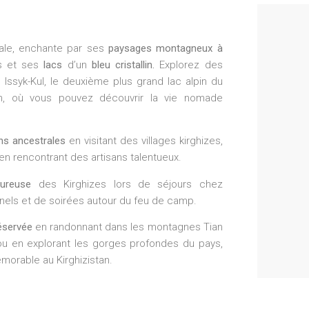
trale, enchante par ses
paysages montagneux
à
s et ses
lacs
d’un
bleu cristallin.
Explorez des
ssyk-Kul, le deuxième plus grand lac alpin du
n, où vous pouvez découvrir la vie nomade
ons ancestrales
en visitant des villages kirghizes,
 en rencontrant des artisans talentueux.
eureuse
des Kirghizes lors de séjours chez
onnels et de soirées autour du feu de camp.
éservée
en randonnant dans les montagnes Tian
 ou en explorant les gorges profondes du pays,
morable au Kirghizistan.